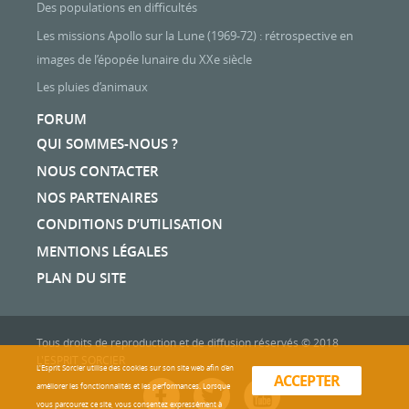
Des populations en difficultés
Les missions Apollo sur la Lune (1969-72) : rétrospective en
images de l’épopée lunaire du XXe siècle
Les pluies d’animaux
FORUM
QUI SOMMES-NOUS ?
NOUS CONTACTER
NOS PARTENAIRES
CONDITIONS D’UTILISATION
MENTIONS LÉGALES
PLAN DU SITE
Tous droits de reproduction et de diffusion réservés © 2018
L'ESPRIT SORCIER
L'Esprit Sorcier utilise des cookies sur son site web afin d’en
ACCEPTER
améliorer les fonctionnalités et les performances. Lorsque
vous parcourez ce site, vous consentez expressément à