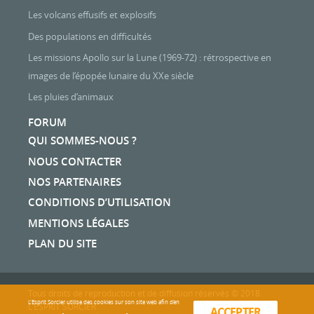
Les volcans effusifs et explosifs
Des populations en difficultés
Les missions Apollo sur la Lune (1969-72) : rétrospective en
images de l’épopée lunaire du XXe siècle
Les pluies d’animaux
FORUM
QUI SOMMES-NOUS ?
NOUS CONTACTER
NOS PARTENAIRES
CONDITIONS D’UTILISATION
MENTIONS LÉGALES
PLAN DU SITE
Tous droits de reproduction et de diffusion réservés © 2018
L'Esprit Sorcier utilise des cookies sur son site web afin d’en
L'ESPRIT SORCIER
ACCEPTER