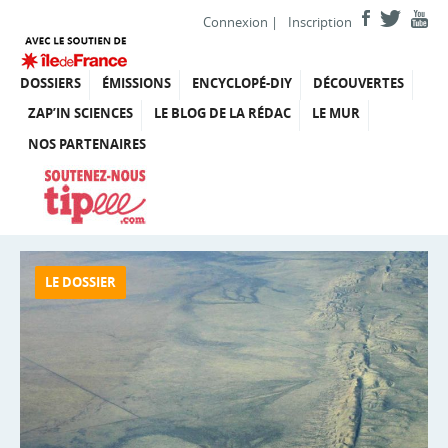
Connexion
|
Inscription
DOSSIERS
ÉMISSIONS
ENCYCLOPÉ-DIY
DÉCOUVERTES
ZAP’IN SCIENCES
LE BLOG DE LA RÉDAC
LE MUR
NOS PARTENAIRES
LE DOSSIER
LE DOSSIER