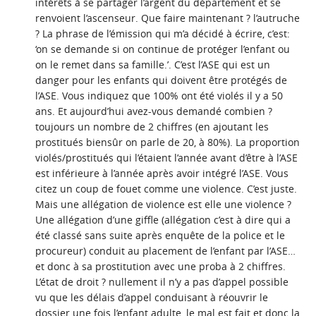
intérêts à se partager l’argent du département et se
renvoient l’ascenseur. Que faire maintenant ? l’autruche
? La phrase de l’émission qui m’a décidé à écrire, c’est:
‘on se demande si on continue de protéger l’enfant ou
on le remet dans sa famille.’. C’est l’ASE qui est un
danger pour les enfants qui doivent être protégés de
l’ASE. Vous indiquez que 100% ont été violés il y a 50
ans. Et aujourd’hui avez-vous demandé combien ?
toujours un nombre de 2 chiffres (en ajoutant les
prostitués biensûr on parle de 20, à 80%). La proportion
violés/prostitués qui l’étaient l’année avant d’être à l’ASE
est inférieure à l’année après avoir intégré l’ASE. Vous
citez un coup de fouet comme une violence. C’est juste.
Mais une allégation de violence est elle une violence ?
Une allégation d’une giffle (allégation c’est à dire qui a
été classé sans suite après enquête de la police et le
procureur) conduit au placement de l’enfant par l’ASE…
et donc à sa prostitution avec une proba à 2 chiffres.
L’état de droit ? nullement il n’y a pas d’appel possible
vu que les délais d’appel conduisant à réouvrir le
dossier une fois l’enfant adulte, le mal est fait et donc la