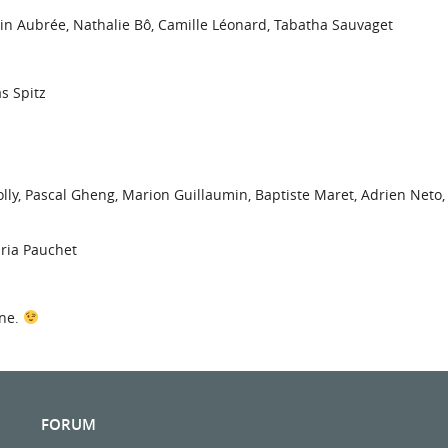
elin Aubrée, Nathalie Bô, Camille Léonard, Tabatha Sauvaget
s Spitz
olly, Pascal Gheng, Marion Guillaumin, Baptiste Maret, Adrien Neto, 
aria Pauchet
gne.
FORUM