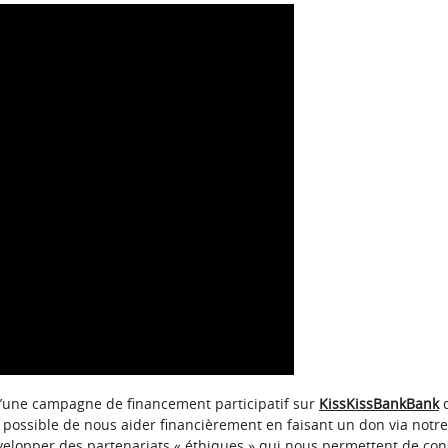
e d’une campagne de financement participatif sur
KissKissBankBank
q
rs possible de nous aider financièrement en faisant un don via not
évelopper des partenariats « éthiques » qui nous permettent de con