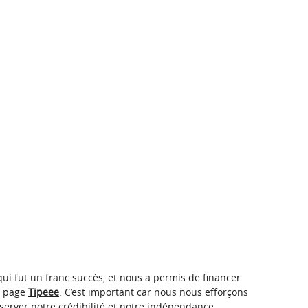
ui fut un franc succès, et nous a permis de financer
re page
Tipeee
. C’est important car nous nous efforçons
server notre crédibilité et notre indépendance