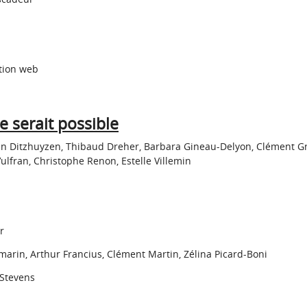
ation web
e serait possible
 Van Ditzhuyzen, Thibaud Dreher, Barbara Gineau-Delyon, Clément Gri
lfran, Christophe Renon, Estelle Villemin
r
marin, Arthur Francius, Clément Martin, Zélina Picard-Boni
 Stevens