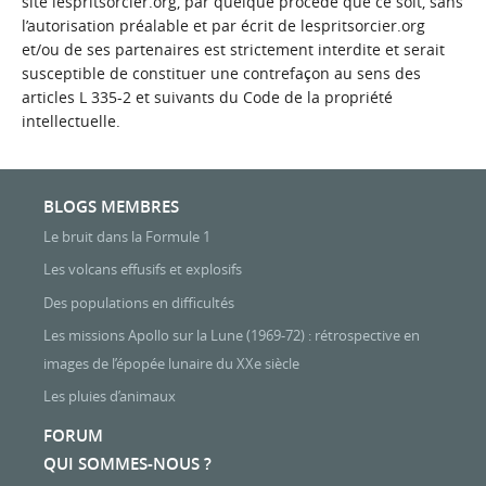
site lespritsorcier.org, par quelque procédé que ce soit, sans
l’autorisation préalable et par écrit de lespritsorcier.org
et/ou de ses partenaires est strictement interdite et serait
susceptible de constituer une contrefaçon au sens des
articles L 335-2 et suivants du Code de la propriété
intellectuelle.
BLOGS MEMBRES
Le bruit dans la Formule 1
Les volcans effusifs et explosifs
Des populations en difficultés
Les missions Apollo sur la Lune (1969-72) : rétrospective en
images de l’épopée lunaire du XXe siècle
Les pluies d’animaux
FORUM
QUI SOMMES-NOUS ?