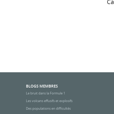
Ca
BLOGS MEMBRES
Le bruit dans la Formule 1
Les volcans effusifs et explosifs
Des populations en difficultés