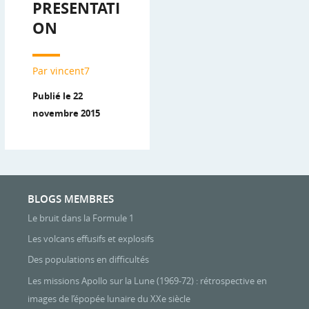
PRESENTATI
ON
Par vincent7
Publié le 22
novembre 2015
BLOGS MEMBRES
Le bruit dans la Formule 1
Les volcans effusifs et explosifs
Des populations en difficultés
Les missions Apollo sur la Lune (1969-72) : rétrospective en
images de l’épopée lunaire du XXe siècle