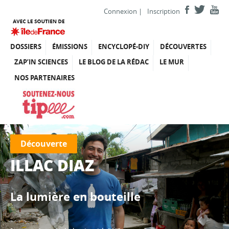
Connexion
|
Inscription
DOSSIERS
ÉMISSIONS
ENCYCLOPÉ-DIY
DÉCOUVERTES
ZAP’IN SCIENCES
LE BLOG DE LA RÉDAC
LE MUR
NOS PARTENAIRES
Découverte
ILLAC DIAZ
La lumière en bouteille