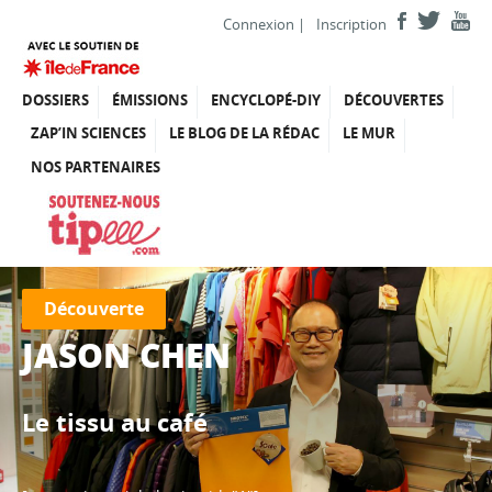
Connexion
|
Inscription
DOSSIERS
ÉMISSIONS
ENCYCLOPÉ-DIY
DÉCOUVERTES
ZAP’IN SCIENCES
LE BLOG DE LA RÉDAC
LE MUR
NOS PARTENAIRES
Découverte
JASON CHEN
Le tissu au café