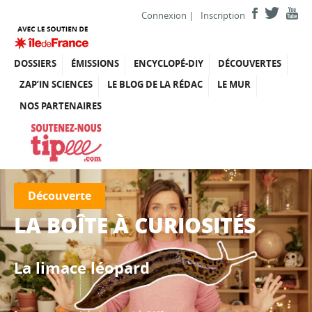
Connexion
|
Inscription
DOSSIERS
ÉMISSIONS
ENCYCLOPÉ-DIY
DÉCOUVERTES
ZAP’IN SCIENCES
LE BLOG DE LA RÉDAC
LE MUR
NOS PARTENAIRES
Découverte
LA BOÎTE À CURIOSITÉS
La limace léopard