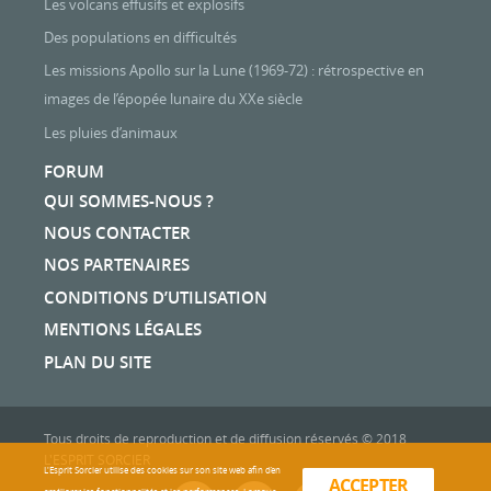
Les volcans effusifs et explosifs
Des populations en difficultés
Les missions Apollo sur la Lune (1969-72) : rétrospective en
images de l’épopée lunaire du XXe siècle
Les pluies d’animaux
FORUM
QUI SOMMES-NOUS ?
NOUS CONTACTER
NOS PARTENAIRES
CONDITIONS D’UTILISATION
MENTIONS LÉGALES
PLAN DU SITE
Tous droits de reproduction et de diffusion réservés © 2018
L'ESPRIT SORCIER
L'Esprit Sorcier utilise des cookies sur son site web afin d’en
ACCEPTER