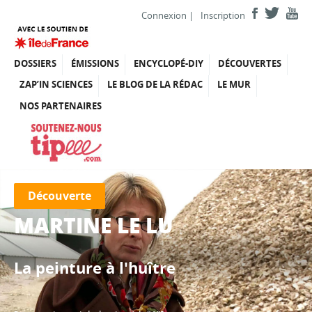
Connexion
|
Inscription
DOSSIERS
ÉMISSIONS
ENCYCLOPÉ-DIY
DÉCOUVERTES
ZAP’IN SCIENCES
LE BLOG DE LA RÉDAC
LE MUR
NOS PARTENAIRES
Découverte
MARTINE LE LU
La peinture à l'huître