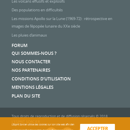
Les volcans effusifs et explosifs
Des populations en difficultés
Les missions Apollo sur la Lune (1969-72) : rétrospective en
images de l’épopée lunaire du XXe siècle
Les pluies d’animaux
FORUM
QUI SOMMES-NOUS ?
NOUS CONTACTER
NOS PARTENAIRES
CONDITIONS D’UTILISATION
MENTIONS LÉGALES
PLAN DU SITE
Tous droits de reproduction et de diffusion réservés © 2018
L'ESPRIT SORCIER
L'Esprit Sorcier utilise des cookies sur son site web afin d’en
ACCEPTER