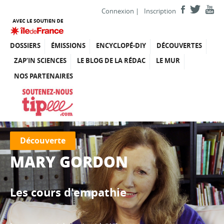
Connexion
|
Inscription
DOSSIERS
ÉMISSIONS
ENCYCLOPÉ-DIY
DÉCOUVERTES
ZAP’IN SCIENCES
LE BLOG DE LA RÉDAC
LE MUR
NOS PARTENAIRES
Découverte
MARY GORDON
Les cours d'empathie