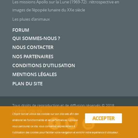
Les missions Apollo sur la Lune (1969-72) : rétrospective en
images de l’épopée lunaire du XXe siècle
Les pluies d’animaux
FORUM
QUI SOMMES-NOUS ?
NOUS CONTACTER
NOS PARTENAIRES
CONDITIONS D’UTILISATION
MENTIONS LÉGALES
PLAN DU SITE
Tous droits de reproduction et de diffusion réservés © 2018
L'ESPRIT SORCIER
L'Esprit Sorcier utilise des cookies sur son site web afin d’en
ACCEPTER
améliorer les fonctionnalités et les performances. Lorsque
vous parcourez ce site, vous consentez expressément à
l'utilisation des cookies pour faciliter votre navigation et enrichir votre expérience d'utilisateur.