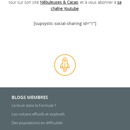
tour sur son site
Nébuleuses & Cacao
, et à vous abonner à
sa
chaîne Youtube
.
[supsystic-social-sharing id="1"]
BLOGS MEMBRES
Le bruit dans la Formule 1
Les volcans effusifs et explosifs
Des populations en difficultés