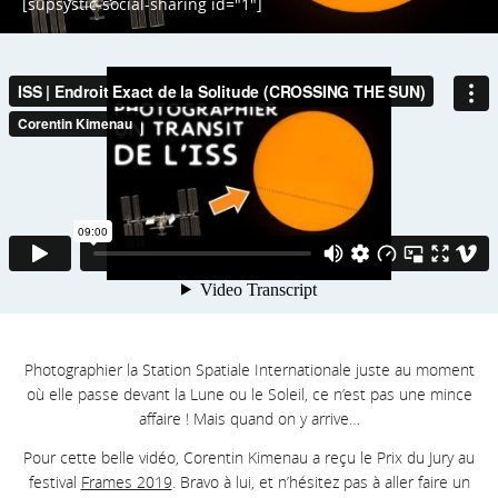
[supsystic-social-sharing id="1"]
Photographier la Station Spatiale Internationale juste au moment
où elle passe devant la Lune ou le Soleil, ce n’est pas une mince
affaire ! Mais quand on y arrive…
Pour cette belle vidéo, Corentin Kimenau a reçu le Prix du Jury au
festival
Frames 2019
. Bravo à lui, et n’hésitez pas à aller faire un