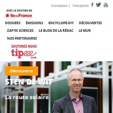
Connexion
|
Inscription
DOSSIERS
ÉMISSIONS
ENCYCLOPÉ-DIY
DÉCOUVERTES
ZAP’IN SCIENCES
LE BLOG DE LA RÉDAC
LE MUR
NOS PARTENAIRES
Découverte
STEN DE WIT
La route solaire