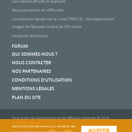
Les volcans effusifs et explosifs
Des populations en difficultés
Les missions Apollo sur la Lune (1969-72) : rétrospective en
images de l’épopée lunaire du XXe siècle
Les pluies d’animaux
FORUM
QUI SOMMES-NOUS ?
NOUS CONTACTER
NOS PARTENAIRES
CONDITIONS D’UTILISATION
MENTIONS LÉGALES
PLAN DU SITE
Tous droits de reproduction et de diffusion réservés © 2018
L'ESPRIT SORCIER
L'Esprit Sorcier utilise des cookies sur son site web afin d’en
ACCEPTER