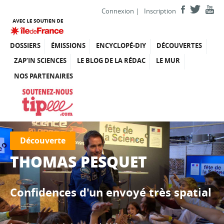
Connexion
|
Inscription
DOSSIERS
ÉMISSIONS
ENCYCLOPÉ-DIY
DÉCOUVERTES
ZAP’IN SCIENCES
LE BLOG DE LA RÉDAC
LE MUR
NOS PARTENAIRES
Découverte
THOMAS PESQUET
Confidences d'un envoyé très spatial