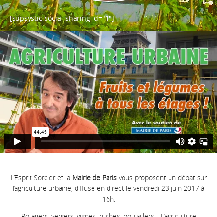
[supsystic-social-sharing id="1"]
L’Esprit Sorcier et la
Mairie de Paris
vous proposent un débat sur
l’agriculture urbaine, diffusé en direct le vendredi 23 juin 2017 à
16h.
Potagers, vergers, vignes, ruches, poulaillers… L’agriculture