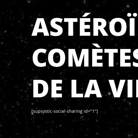
ASTÉROÏ
COMÈTES
DE LA VI
[supsystic-social-sharing id="1"]