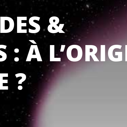
DES &
 : À L’ORIG
E ?