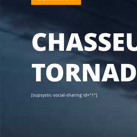
CHASSEU
TORNAD
[supsystic-social-sharing id="1"]