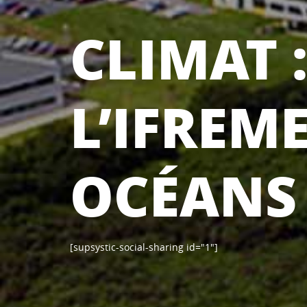
CLIMAT 
L’IFREM
OCÉANS
[supsystic-social-sharing id="1"]