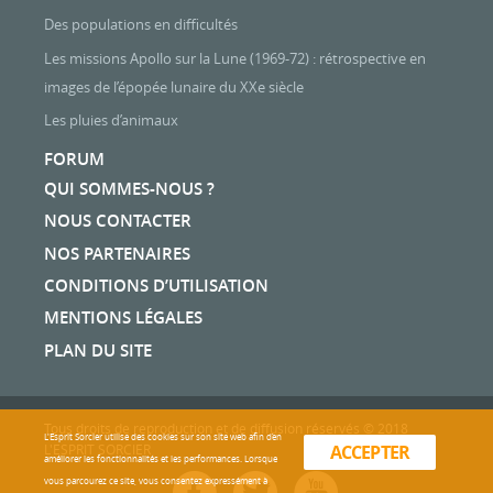
Des populations en difficultés
Les missions Apollo sur la Lune (1969-72) : rétrospective en
images de l’épopée lunaire du XXe siècle
Les pluies d’animaux
FORUM
QUI SOMMES-NOUS ?
NOUS CONTACTER
NOS PARTENAIRES
CONDITIONS D’UTILISATION
MENTIONS LÉGALES
PLAN DU SITE
Tous droits de reproduction et de diffusion réservés © 2018
L'Esprit Sorcier utilise des cookies sur son site web afin d’en
L'ESPRIT SORCIER
ACCEPTER
améliorer les fonctionnalités et les performances. Lorsque
vous parcourez ce site, vous consentez expressément à