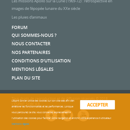
Les missions Apollo sur la Lune (1969-72) : rétrospective en
images de l’épopée lunaire du XXe siècle
Les pluies d’animaux
FORUM
QUI SOMMES-NOUS ?
NOUS CONTACTER
NOS PARTENAIRES
CONDITIONS D’UTILISATION
MENTIONS LÉGALES
PLAN DU SITE
Tous droits de reproduction et de diffusion réservés © 2018
L'Esprit Sorcier utilise des cookies sur son site web afin d’en
L'ESPRIT SORCIER
ACCEPTER
améliorer les fonctionnalités et les performances. Lorsque
vous parcourez ce site, vous consentez expressément à
l'utilisation des cookies pour faciliter votre navigation et enrichir votre expérience d'utilisateur.
Mentions légales