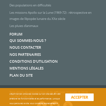
Des populations en difficultés
Les missions Apollo sur la Lune (1969-72) : rétrospective en
images de l’épopée lunaire du XXe siècle
Les pluies d’animaux
FORUM
QUI SOMMES-NOUS ?
NOUS CONTACTER
NOS PARTENAIRES
CONDITIONS D’UTILISATION
MENTIONS LÉGALES
PLAN DU SITE
Tous droits de reproduction et de diffusion réservés © 2018
L'Esprit Sorcier utilise des cookies sur son site web afin d’en
L'ESPRIT SORCIER
ACCEPTER
améliorer les fonctionnalités et les performances. Lorsque
vous parcourez ce site, vous consentez expressément à