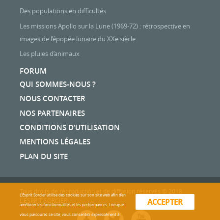
Des populations en difficultés
Les missions Apollo sur la Lune (1969-72) : rétrospective en
images de l’épopée lunaire du XXe siècle
Les pluies d’animaux
FORUM
QUI SOMMES-NOUS ?
NOUS CONTACTER
NOS PARTENAIRES
CONDITIONS D’UTILISATION
MENTIONS LÉGALES
PLAN DU SITE
Tous droits de reproduction et de diffusion réservés © 2018
L'Esprit Sorcier utilise des cookies sur son site web afin d’en
L'ESPRIT SORCIER
ACCEPTER
améliorer les fonctionnalités et les performances. Lorsque
vous parcourez ce site, vous consentez expressément à