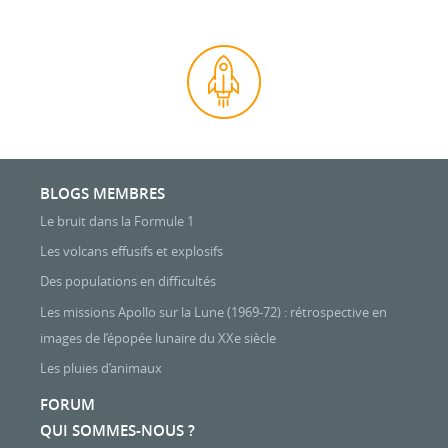
BLOGS MEMBRES
Le bruit dans la Formule 1
Les volcans effusifs et explosifs
Des populations en difficultés
Les missions Apollo sur la Lune (1969-72) : rétrospective en
images de l’épopée lunaire du XXe siècle
Les pluies d’animaux
FORUM
QUI SOMMES-NOUS ?