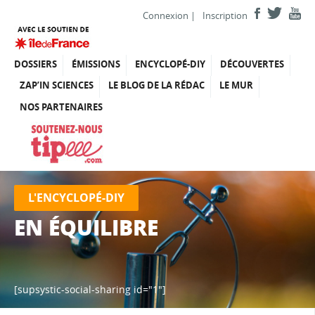
Connexion
|
Inscription
DOSSIERS
ÉMISSIONS
ENCYCLOPÉ-DIY
DÉCOUVERTES
ZAP’IN SCIENCES
LE BLOG DE LA RÉDAC
LE MUR
NOS PARTENAIRES
L'ENCYCLOPÉ-DIY
EN ÉQUILIBRE
[supsystic-social-sharing id="1"]