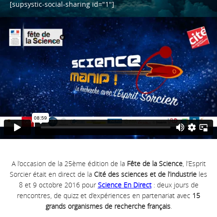
[supsystic-social-sharing id="1"]
A l’occasion de la 25ème édition de la
Fête de la Science
, l’Esprit
Sorcier était en direct de la
Cité des sciences et de l’industrie
les
8 et 9 octobre 2016 pour
Science En Direct
: deux jours de
rencontres, de quizz et d’expériences en partenariat avec
15
grands organismes de recherche français
.