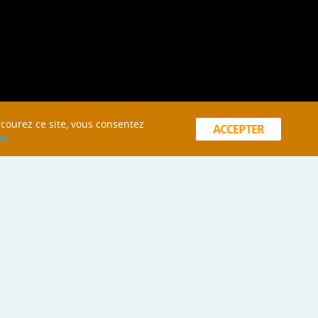
rcourez ce site, vous consentez
ACCEPTER
es