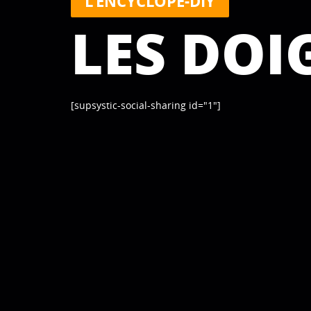
L'ENCYCLOPÉ-DIY
LES DOI
[supsystic-social-sharing id="1"]