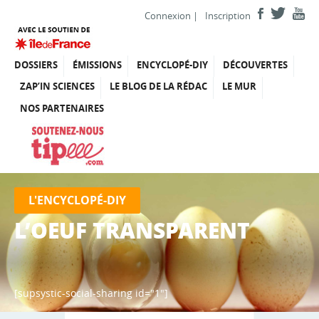
Connexion
|
Inscription
DOSSIERS
ÉMISSIONS
ENCYCLOPÉ-DIY
DÉCOUVERTES
ZAP’IN SCIENCES
LE BLOG DE LA RÉDAC
LE MUR
NOS PARTENAIRES
L'ENCYCLOPÉ-DIY
L’OEUF TRANSPARENT
[supsystic-social-sharing id="1"]