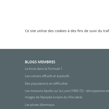
Ce site utilise des cookies à des fins de suivi du 
BLOGS MEMBRES
Le bruit dans la Formule 1
Les volcans effusifs et explosifs
Des populations en difficultés
Les missions Apollo sur la Lune (1969-72) : rétrospective e
images de l’épopée lunaire du XXe siècle
Les pluies d’animaux