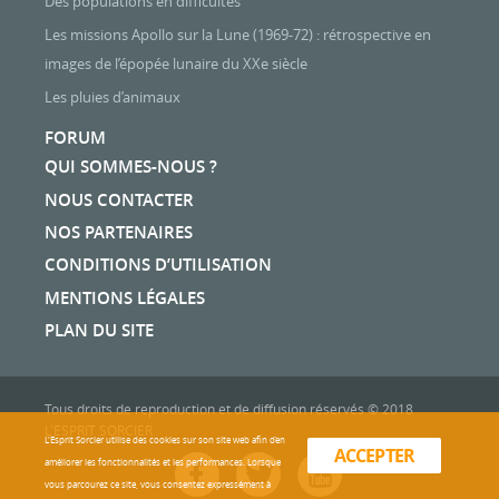
Des populations en difficultés
Les missions Apollo sur la Lune (1969-72) : rétrospective en
images de l’épopée lunaire du XXe siècle
Les pluies d’animaux
FORUM
QUI SOMMES-NOUS ?
NOUS CONTACTER
NOS PARTENAIRES
CONDITIONS D’UTILISATION
MENTIONS LÉGALES
PLAN DU SITE
Tous droits de reproduction et de diffusion réservés © 2018
L'ESPRIT SORCIER
L'Esprit Sorcier utilise des cookies sur son site web afin d’en
ACCEPTER
améliorer les fonctionnalités et les performances. Lorsque
vous parcourez ce site, vous consentez expressément à