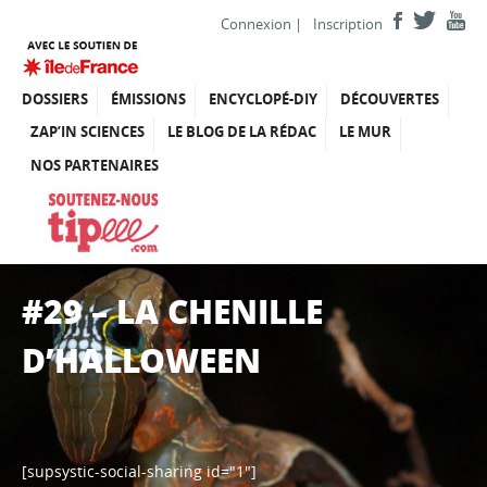
Connexion
|
Inscription
DOSSIERS
ÉMISSIONS
ENCYCLOPÉ-DIY
DÉCOUVERTES
ZAP’IN SCIENCES
LE BLOG DE LA RÉDAC
LE MUR
NOS PARTENAIRES
#29 – LA CHENILLE
D’HALLOWEEN
[supsystic-social-sharing id="1"]