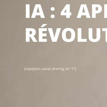
IA : 4 A
RÉVOLU
[supsystic-social-sharing id="1"]