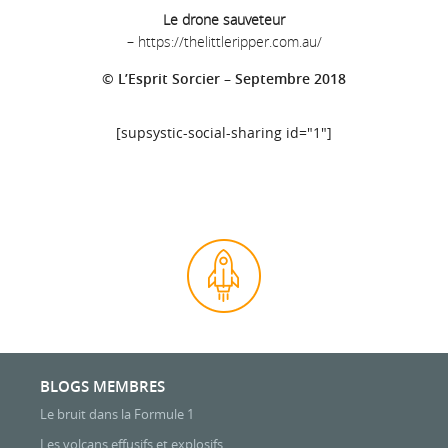
Le drone sauveteur
–
https://thelittleripper.com.au/
© L’Esprit Sorcier – Septembre 2018
[supsystic-social-sharing id="1"]
BLOGS MEMBRES
Le bruit dans la Formule 1
Les volcans effusifs et explosifs