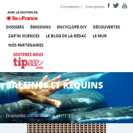
Connexion
|
Inscription
DOSSIERS
ÉMISSIONS
ENCYCLOPÉ-DIY
DÉCOUVERTES
ZAP’IN SCIENCES
LE BLOG DE LA RÉDAC
LE MUR
NOS PARTENAIRES
BALEINES ET REQUINS
[supsystic-social-sharing id="1"]