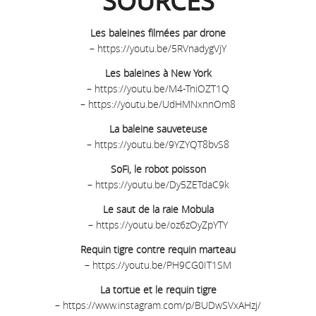
SOURCES
Les baleines filmées par drone
–
https://youtu.be/5RVnadygVjY
Les baleines à New York
–
https://youtu.be/M4-TniOZT1Q
–
https://youtu.be/UdHMNxnnOm8
La baleine sauveteuse
–
https://youtu.be/9YZYQT8bvS8
SoFi, le robot poisson
–
https://youtu.be/Dy5ZETdaC9k
Le saut de la raie Mobula
–
https://youtu.be/oz6zOyZpYTY
Requin tigre contre requin marteau
–
https://youtu.be/PH9CG0IT1SM
La tortue et le requin tigre
–
https://www.instagram.com/p/BUDwSVxAHzj/