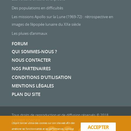
Des populations en difficultés
Les missions Apollo sur la Lune (1969-72) : rétrospective en
images de l’épopée lunaire du XXe siècle
Les pluies d’animaux
FORUM
QUI SOMMES-NOUS ?
NOUS CONTACTER
NOS PARTENAIRES
CONDITIONS D’UTILISATION
MENTIONS LÉGALES
PLAN DU SITE
Tous droits de reproduction et de diffusion réservés © 2018
L'ESPRIT SORCIER
L'Esprit Sorcier utilise des cookies sur son site web afin d’en
ACCEPTER
améliorer les fonctionnalités et les performances. Lorsque