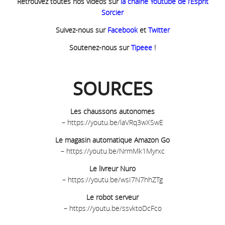
Retrouvez toutes nos vidéos sur
la chaîne Youtube de l’Esprit
Sorcier
Suivez-nous sur
Facebook
et
Twitter
Soutenez-nous sur
Tipeee
!
SOURCES
Les chaussons autonomes
–
https://youtu.be/laVRq3wXSwE
Le magasin automatique Amazon Go
–
https://youtu.be/NrmMk1Myrxc
Le livreur Nuro
–
https://youtu.be/wsI7N7hhZTg
Le robot serveur
–
https://youtu.be/ssvktoDcFco