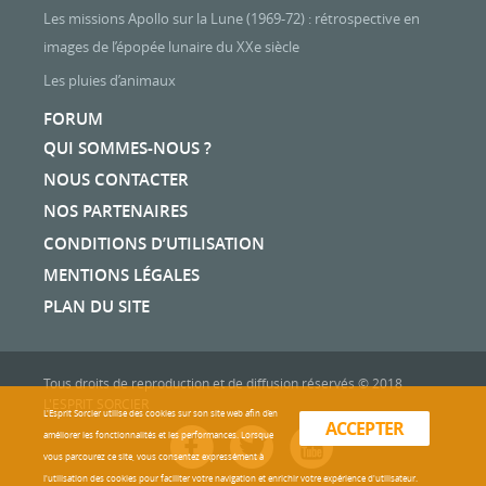
Les missions Apollo sur la Lune (1969-72) : rétrospective en
images de l’épopée lunaire du XXe siècle
Les pluies d’animaux
FORUM
QUI SOMMES-NOUS ?
NOUS CONTACTER
NOS PARTENAIRES
CONDITIONS D’UTILISATION
MENTIONS LÉGALES
PLAN DU SITE
Tous droits de reproduction et de diffusion réservés © 2018
L'ESPRIT SORCIER
L'Esprit Sorcier utilise des cookies sur son site web afin d’en
ACCEPTER
améliorer les fonctionnalités et les performances. Lorsque
vous parcourez ce site, vous consentez expressément à
l'utilisation des cookies pour faciliter votre navigation et enrichir votre expérience d'utilisateur.