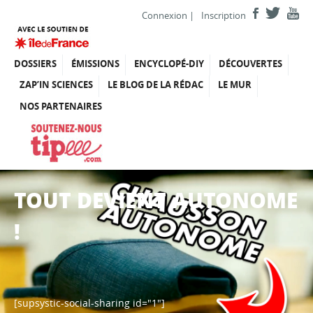
Connexion
|
Inscription
DOSSIERS
ÉMISSIONS
ENCYCLOPÉ-DIY
DÉCOUVERTES
ZAP’IN SCIENCES
LE BLOG DE LA RÉDAC
LE MUR
NOS PARTENAIRES
TOUT DEVIENT AUTONOME
!
[supsystic-social-sharing id="1"]