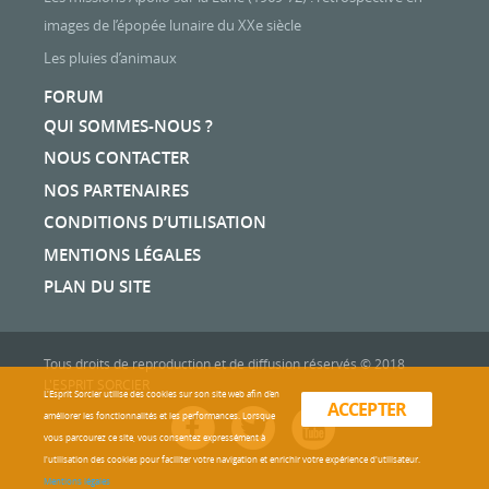
images de l’épopée lunaire du XXe siècle
Les pluies d’animaux
FORUM
QUI SOMMES-NOUS ?
NOUS CONTACTER
NOS PARTENAIRES
CONDITIONS D’UTILISATION
MENTIONS LÉGALES
PLAN DU SITE
Tous droits de reproduction et de diffusion réservés © 2018
L'ESPRIT SORCIER
L'Esprit Sorcier utilise des cookies sur son site web afin d’en
ACCEPTER
améliorer les fonctionnalités et les performances. Lorsque
vous parcourez ce site, vous consentez expressément à
l'utilisation des cookies pour faciliter votre navigation et enrichir votre expérience d'utilisateur.
Mentions légales