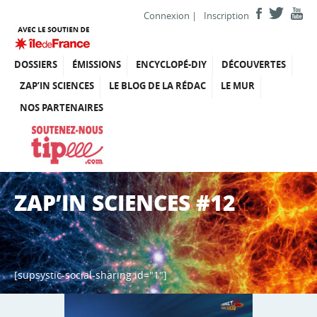
Connexion
|
Inscription
DOSSIERS
ÉMISSIONS
ENCYCLOPÉ-DIY
DÉCOUVERTES
ZAP’IN SCIENCES
LE BLOG DE LA RÉDAC
LE MUR
NOS PARTENAIRES
ZAP’IN SCIENCES #12
[supsystic-social-sharing id="1"]