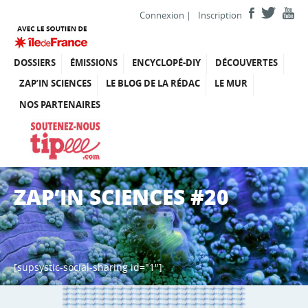
Connexion
|
Inscription
DOSSIERS
ÉMISSIONS
ENCYCLOPÉ-DIY
DÉCOUVERTES
ZAP’IN SCIENCES
LE BLOG DE LA RÉDAC
LE MUR
NOS PARTENAIRES
ZAP’IN SCIENCES #20
[supsystic-social-sharing id="1"]