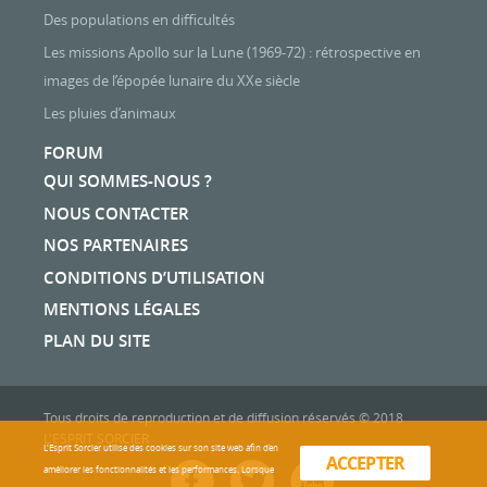
Des populations en difficultés
Les missions Apollo sur la Lune (1969-72) : rétrospective en
images de l’épopée lunaire du XXe siècle
Les pluies d’animaux
FORUM
QUI SOMMES-NOUS ?
NOUS CONTACTER
NOS PARTENAIRES
CONDITIONS D’UTILISATION
MENTIONS LÉGALES
PLAN DU SITE
Tous droits de reproduction et de diffusion réservés © 2018
L'ESPRIT SORCIER
L'Esprit Sorcier utilise des cookies sur son site web afin d’en
ACCEPTER
améliorer les fonctionnalités et les performances. Lorsque