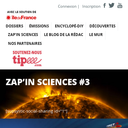
Connexion
|
Inscription
DOSSIERS
ÉMISSIONS
ENCYCLOPÉ-DIY
DÉCOUVERTES
ZAP’IN SCIENCES
LE BLOG DE LA RÉDAC
LE MUR
NOS PARTENAIRES
ZAP’IN SCIENCES #3
[supsystic-social-sharing id="1"]