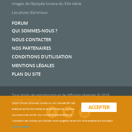
images de l’épopée lunaire du XXe siècle
Les pluies d’animaux
FORUM
QUI SOMMES-NOUS ?
NOUS CONTACTER
NOS PARTENAIRES
CONDITIONS D’UTILISATION
MENTIONS LÉGALES
PLAN DU SITE
Tous droits de reproduction et de diffusion réservés © 2018
L'ESPRIT SORCIER
L'Esprit Sorcier utilise des cookies sur son site web afin d’en
ACCEPTER
améliorer les fonctionnalités et les performances. Lorsque
vous parcourez ce site, vous consentez expressément à
l'utilisation des cookies pour faciliter votre navigation et enrichir votre expérience d'utilisateur.
Mentions légales