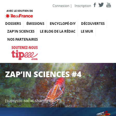
Connexion
|
Inscription
DOSSIERS
ÉMISSIONS
ENCYCLOPÉ-DIY
DÉCOUVERTES
ZAP’IN SCIENCES
LE BLOG DE LA RÉDAC
LE MUR
NOS PARTENAIRES
ZAP’IN SCIENCES #4
[supsystic-social-sharing id="1"]