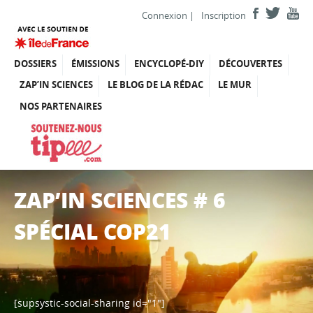
Connexion
|
Inscription
DOSSIERS
ÉMISSIONS
ENCYCLOPÉ-DIY
DÉCOUVERTES
ZAP’IN SCIENCES
LE BLOG DE LA RÉDAC
LE MUR
NOS PARTENAIRES
ZAP’IN SCIENCES # 6
SPÉCIAL COP21
[supsystic-social-sharing id="1"]