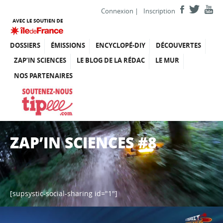
Connexion
|
Inscription
DOSSIERS
ÉMISSIONS
ENCYCLOPÉ-DIY
DÉCOUVERTES
ZAP’IN SCIENCES
LE BLOG DE LA RÉDAC
LE MUR
NOS PARTENAIRES
ZAP’IN SCIENCES #8
[supsystic-social-sharing id="1"]