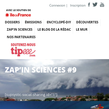
Connexion
|
Inscription
DOSSIERS
ÉMISSIONS
ENCYCLOPÉ-DIY
DÉCOUVERTES
ZAP’IN SCIENCES
LE BLOG DE LA RÉDAC
LE MUR
NOS PARTENAIRES
ZAP’IN SCIENCES #9
[supsystic-social-sharing id="1"]