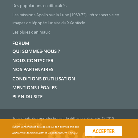
Des populations en difficultés
Les missions Apollo sur la Lune (1969-72) : rétrospective en
images de l’épopée lunaire du XXe siècle
Les pluies d’animaux
FORUM
QUI SOMMES-NOUS ?
NOUS CONTACTER
NOS PARTENAIRES
CONDITIONS D’UTILISATION
MENTIONS LÉGALES
PLAN DU SITE
Tous droits de reproduction et de diffusion réservés © 2018
L'ESPRIT SORCIER
L'Esprit Sorcier utilise des cookies sur son site web afin d’en
ACCEPTER
améliorer les fonctionnalités et les performances. Lorsque