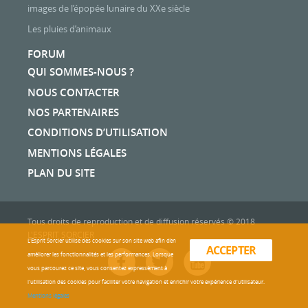
images de l’épopée lunaire du XXe siècle
Les pluies d’animaux
FORUM
QUI SOMMES-NOUS ?
NOUS CONTACTER
NOS PARTENAIRES
CONDITIONS D’UTILISATION
MENTIONS LÉGALES
PLAN DU SITE
Tous droits de reproduction et de diffusion réservés © 2018
L'ESPRIT SORCIER
L'Esprit Sorcier utilise des cookies sur son site web afin d’en
ACCEPTER
améliorer les fonctionnalités et les performances. Lorsque
vous parcourez ce site, vous consentez expressément à
l'utilisation des cookies pour faciliter votre navigation et enrichir votre expérience d'utilisateur.
Mentions légales