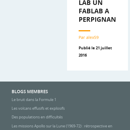
LAB UN
FABLAB A
PERPIGNAN
Par alex59
Publié le 21 juillet
2016
BLOGS MEMBRES
Le bruit dans la Formule 1
Les volcans effusifs et explosifs
Des populations en difficultés
Les missions Apollo sur la Lune (1969-72) : rétrospective en