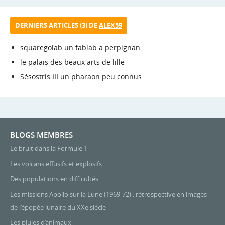
DERNIERS ARTICLES (3) DE
ALEX59
squaregolab un fablab a perpignan
le palais des beaux arts de lille
Sésostris III un pharaon peu connus
BLOGS MEMBRES
Le bruit dans la Formule 1
Les volcans effusifs et explosifs
Des populations en difficultés
Les missions Apollo sur la Lune (1969-72) : rétrospective en images
de l’épopée lunaire du XXe siècle
Les pluies d’animaux