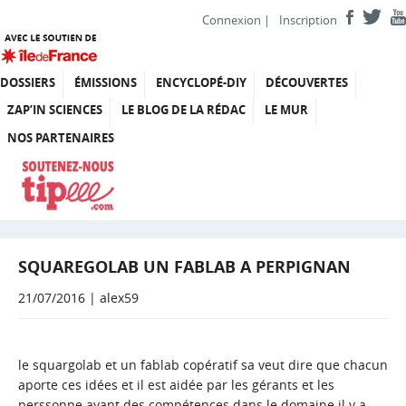
Connexion
|
Inscription
DOSSIERS
ÉMISSIONS
ENCYCLOPÉ-DIY
DÉCOUVERTES
ZAP’IN SCIENCES
LE BLOG DE LA RÉDAC
LE MUR
NOS PARTENAIRES
SQUAREGOLAB UN FABLAB A PERPIGNAN
21/07/2016 | alex59
le squargolab et un fablab copératif sa veut dire que chacun
aporte ces idées et il est aidée par les gérants et les
perssonne ayant des compétences dans le domaine il y a