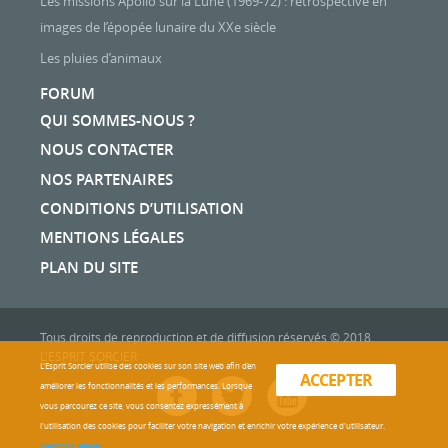
Les missions Apollo sur la Lune (1969-72) : rétrospective en
images de l’épopée lunaire du XXe siècle
Les pluies d’animaux
FORUM
QUI SOMMES-NOUS ?
NOUS CONTACTER
NOS PARTENAIRES
CONDITIONS D’UTILISATION
MENTIONS LÉGALES
PLAN DU SITE
Tous droits de reproduction et de diffusion réservés © 2018
L'ESPRIT SORCIER
L'Esprit Sorcier utilise des cookies sur son site web afin d’en
ACCEPTER
améliorer les fonctionnalités et les performances. Lorsque
vous parcourez ce site, vous consentez expressément à
l'utilisation des cookies pour faciliter votre navigation et enrichir votre expérience d'utilisateur.
Mentions légales