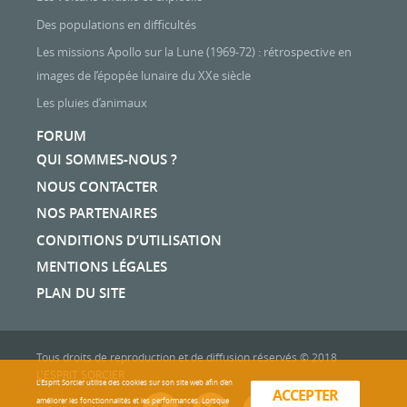
Des populations en difficultés
Les missions Apollo sur la Lune (1969-72) : rétrospective en
images de l’épopée lunaire du XXe siècle
Les pluies d’animaux
FORUM
QUI SOMMES-NOUS ?
NOUS CONTACTER
NOS PARTENAIRES
CONDITIONS D’UTILISATION
MENTIONS LÉGALES
PLAN DU SITE
Tous droits de reproduction et de diffusion réservés © 2018
L'ESPRIT SORCIER
L'Esprit Sorcier utilise des cookies sur son site web afin d’en
ACCEPTER
améliorer les fonctionnalités et les performances. Lorsque