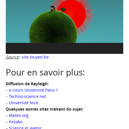
Source
:
site louyeti.be
Pour en savoir plus:
Diffusion de Rayleigh:
–
e-cours Université Paris 1
–
Techno-science.net
–
Université Nice
Quelques autres sites traitant du sujet:
–
Meteo.org
–
Kezako
–
Science et avenir