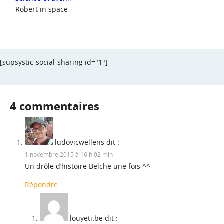
–
Robert in space
[supsystic-social-sharing id="1"]
4 commentaires
ludovicwellens
dit :
1 novembre 2015 à 16 h 02 min
Un drôle d’histoire Belche une fois ^^
Répondre
louyeti.be
dit :