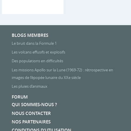
BLOGS MEMBRES
Le bruit dans la Formule 1
Les volcans effusifs et explosifs
Des populations en difficultés
Les missions Apollo sur la Lune (1969-72) : rétrospective en
images de l’épopée lunaire du XXe siècle
Les pluies d’animaux
FORUM
QUI SOMMES-NOUS ?
NOUS CONTACTER
NOS PARTENAIRES
CONDITIONS D’UTILISATION