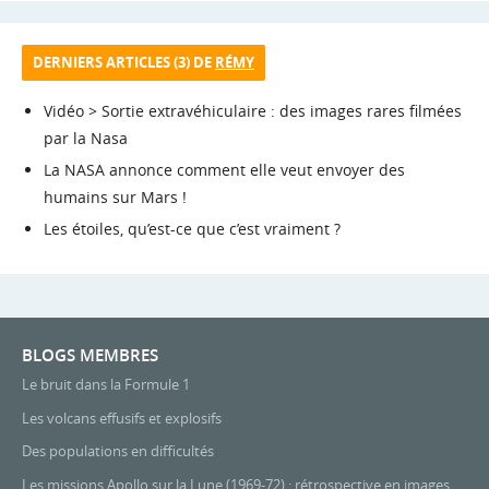
DERNIERS ARTICLES (3) DE
RÉMY
Vidéo > Sortie extravéhiculaire : des images rares filmées
par la Nasa
La NASA annonce comment elle veut envoyer des
humains sur Mars !
Les étoiles, qu’est-ce que c’est vraiment ?
BLOGS MEMBRES
Le bruit dans la Formule 1
Les volcans effusifs et explosifs
Des populations en difficultés
Les missions Apollo sur la Lune (1969-72) : rétrospective en images