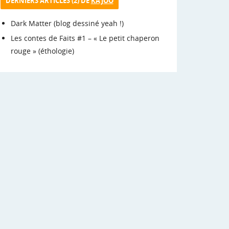
DERNIERS ARTICLES (2) DE
KAJOO
Dark Matter (blog dessiné yeah !)
Les contes de Faits #1 – « Le petit chaperon
rouge » (éthologie)