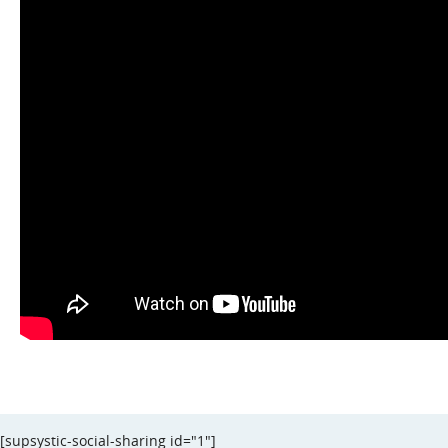
[supsystic-social-sharing id="1"]