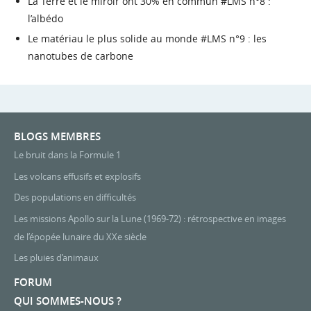
La Terre et le miroir ont 30% en commun #LMS n°8 :
l’albédo
Le matériau le plus solide au monde #LMS n°9 : les
nanotubes de carbone
BLOGS MEMBRES
Le bruit dans la Formule 1
Les volcans effusifs et explosifs
Des populations en difficultés
Les missions Apollo sur la Lune (1969-72) : rétrospective en images
de l’épopée lunaire du XXe siècle
Les pluies d’animaux
FORUM
QUI SOMMES-NOUS ?